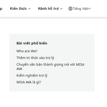
Search
ặp
Kiến thức
Kênh hỗ trợ
Tiếng Việt
For
Bài viết phổ biến
Who are We?
Thêm tri thức vào trợ lý
Chuyển văn bản thành giọng nói với MISA
AVA
Kiểm nghiệm trợ lý
MISA AVA là gì?